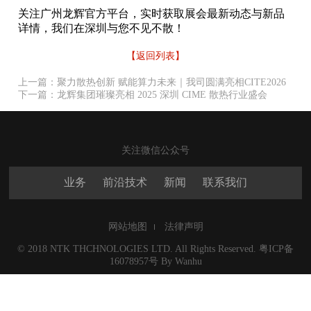
关注广州龙辉官方平台，实时获取展会最新动态与新品
详情，我们在深圳与您不见不散！
【返回列表】
上一篇：聚力散热创新 赋能算力未来｜我司圆满亮相CITE2026
下一篇：龙辉集团璀璨亮相 2025 深圳 CIME 散热行业盛会
关注微信公众号
业务
前沿技术
新闻
联系我们
网站地图
法律声明
© 2018 NTK THCHNOLOGIES LTD. All Rights Reserved.
粤ICP备
16078957号
By
Wanhu